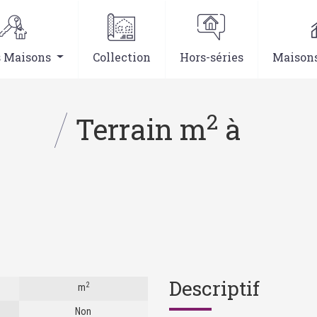
s Maisons
Collection
Hors-séries
Maisons
2
Terrain m
à
Descriptif
2
m
Non