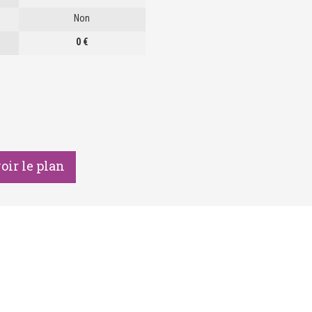
Non
0 €
ir le plan