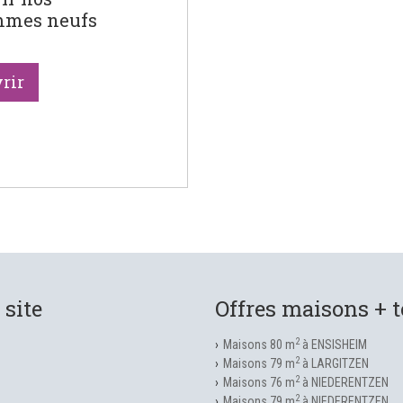
mmes neufs
rir
 site
Offres maisons + t
2
Maisons 80 m
à ENSISHEIM
2
Maisons 79 m
à LARGITZEN
2
Maisons 76 m
à NIEDERENTZEN
2
Maisons 79 m
à NIEDERENTZEN