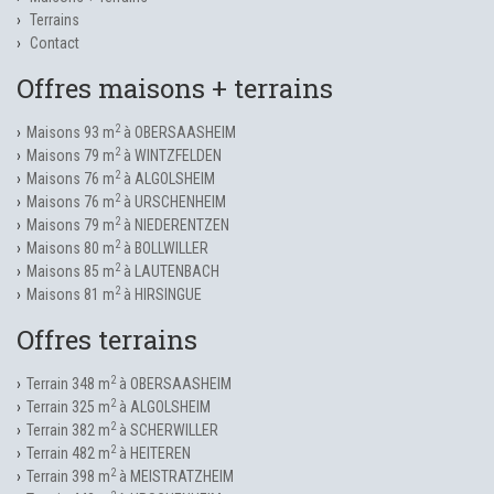
Terrains
Contact
Offres maisons + terrains
2
Maisons 93 m
à OBERSAASHEIM
2
Maisons 79 m
à WINTZFELDEN
2
Maisons 76 m
à ALGOLSHEIM
2
Maisons 76 m
à URSCHENHEIM
2
Maisons 79 m
à NIEDERENTZEN
2
Maisons 80 m
à BOLLWILLER
2
Maisons 85 m
à LAUTENBACH
2
Maisons 81 m
à HIRSINGUE
Offres terrains
2
Terrain 348 m
à OBERSAASHEIM
2
Terrain 325 m
à ALGOLSHEIM
2
Terrain 382 m
à SCHERWILLER
2
Terrain 482 m
à HEITEREN
2
Terrain 398 m
à MEISTRATZHEIM